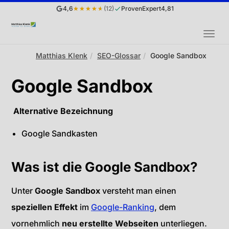
4,6
★★★★★
(12)
ProvenExpert
4,81
MEN
Sie
Matthias Klenk
SEO-Glossar
Google Sandbox
sind
Google Sandbox
hier:
Alternative Bezeichnung
Google Sandkasten
Was ist die Google Sandbox?
Unter
Google Sandbox
versteht man einen
speziellen Effekt
im
Google-Ranking
, dem
vornehmlich
neu erstellte
Webseiten
unterliegen.