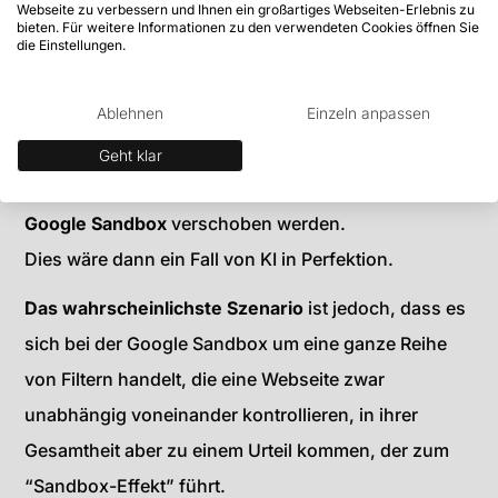
Webseite zu verbessern und Ihnen ein großartiges Webseiten-Erlebnis zu
bieten. Für weitere Informationen zu den verwendeten Cookies öffnen Sie
Unter Experten gibt es jedoch mehrere Vermutungen
die Einstellungen.
über den
Ursprung der Sandbox
- von der
Ablehnen
Einzeln anpassen
bewussten Einführung durch Google bis hin zu
einem selbst geschaffenen Prozess durch deren
Geht klar
Algorithmen, der dazu führt, dass Webseiten in die
Google Sandbox
verschoben werden.
Dies wäre dann ein Fall von KI in Perfektion.
Das wahrscheinlichste Szenario
ist jedoch, dass es
sich bei der Google Sandbox um eine ganze Reihe
von Filtern handelt, die eine Webseite zwar
unabhängig voneinander kontrollieren, in ihrer
Gesamtheit aber zu einem Urteil kommen, der zum
“Sandbox-Effekt” führt.