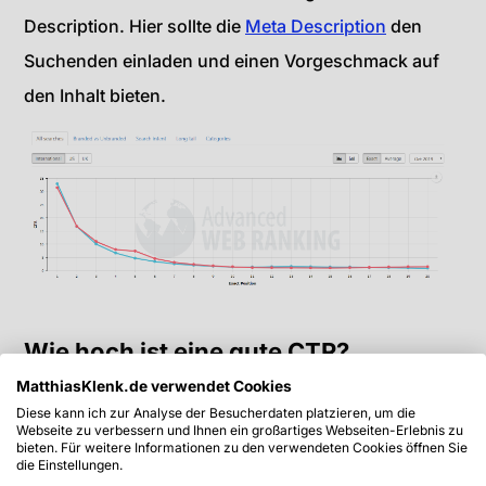
Description. Hier sollte die
Meta Description
den
Suchenden einladen und einen Vorgeschmack auf
den Inhalt bieten.
Wie hoch ist eine gute CTR?
MatthiasKlenk.de verwendet Cookies
Wie hoch eine gute CTR in den
SERPs
ist, hängt von
Diese kann ich zur Analyse der Besucherdaten platzieren, um die
Webseite zu verbessern und Ihnen ein großartiges Webseiten-Erlebnis zu
der Industrie, der
Suchintention
und von einigen
bieten. Für weitere Informationen zu den verwendeten Cookies öffnen Sie
die Einstellungen.
anderen Faktoren ab.