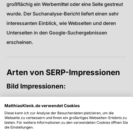
großflächig ein Werbemittel oder eine Seite gestreut
wurde. Der Suchanalyse-Bericht liefert einen sehr
interessanten Einblick, wie Webseiten und deren
Unterseiten in den Google-Suchergebnissen
erscheinen.
Arten von SERP-Impressionen
Bild Impressionen:
Impressionen werden gezählt, wenn Nutzer
MatthiasKlenk.de verwendet Cookies
entweder die Miniaturansicht oder das maximierte
Diese kann ich zur Analyse der Besucherdaten platzieren, um die
Bild sehen. Jedoch nur ein Mal pro Hostseiten-URL.
Webseite zu verbessern und Ihnen ein großartiges Webseiten-Erlebnis zu
bieten. Für weitere Informationen zu den verwendeten Cookies öffnen Sie
Wenn ein Nutzer also wegscrollt und dann wieder zu
die Einstellungen.