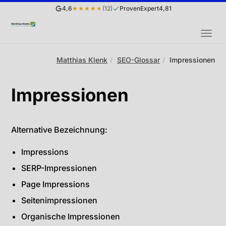
4,6
★★★★★
(12)
ProvenExpert
4,81
MEN
Sie
Matthias Klenk
SEO-Glossar
Impressionen
sind
hier:
Impressionen
Alternative Bezeichnung:
Impressions
SERP-Impressionen
Page Impressions
Seitenimpressionen
Organische Impressionen