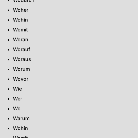
Wodurch
Woher
Wohin
Womit
Woran
Worauf
Woraus
Worum
Wovor
Wie
Wer
Wo
Warum
Wohin