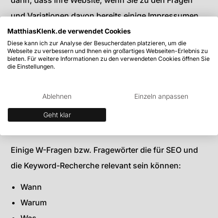
darin, dass ihre Website, wenn Sie zu den Fragen
und Variationen davon bereits einige Impressumen
aufweist, zügig besser dafür ranken könnten. Und
MatthiasKlenk.de verwendet Cookies
Diese kann ich zur Analyse der Besucherdaten platzieren, um die
das sowohl in der Suche von Google, Bing und Co.
Webseite zu verbessern und Ihnen ein großartiges Webseiten-Erlebnis zu
bieten. Für weitere Informationen zu den verwendeten Cookies öffnen Sie
sondern theoretisch auch in Übersichten mit KI / AI
die Einstellungen.
Overviews und Ki-Suchmaschinen.
Ablehnen
Einzeln anpassen
Geht klar
Welche W-Fragen gibt es?
Einige W-Fragen bzw. Fragewörter die für SEO und
die Keyword-Recherche relevant sein können:
Wann
Warum