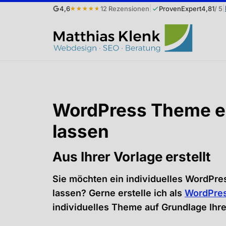
|
|
4,6
12 Rezensionen
ProvenExpert
4,81
/ 5
★★★★★
Sie
sind
hier:
WordPress Theme er
lassen
Aus Ihrer Vorlage erstellt
Sie möchten ein individuelles WordPre
lassen? Gerne erstelle ich als
WordPres
individuelles Theme auf Grundlage Ihre