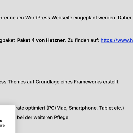
Ihrer neuen WordPress Webseite eingeplant werden. Daher n
ingpaket
Paket 4 von Hetzner
. Zu finden auf:
https://www.
ress Themes auf Grundlage eines Frameworks erstellt.
 Endgeräte optimiert (PC/Mac, Smartphone, Tablet etc.)
ls auch bei der weiteren Pflege
zu
ere
möglich