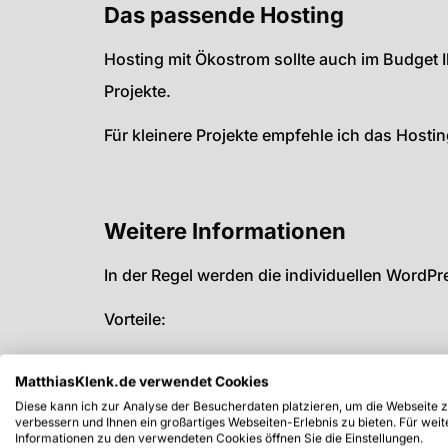
Das passende Hosting
Hosting mit Ökostrom sollte auch im Budget 
Projekte.
Für kleinere Projekte empfehle ich das Host
Weitere Informationen
In der Regel werden die individuellen WordP
Vorteile:
Responsive - Anzeige für unterschiedliche
MatthiasKlenk.de verwendet Cookies
Zeitersparnis - Sowohl bei der Erstellung a
Diese kann ich zur Analyse der Besucherdaten platzieren, um die Webseite 
verbessern und Ihnen ein großartiges Webseiten-Erlebnis zu bieten. Für weit
Updatefähigkeit - Ein späteres Update ist 
Informationen zu den verwendeten Cookies öffnen Sie die Einstellungen.